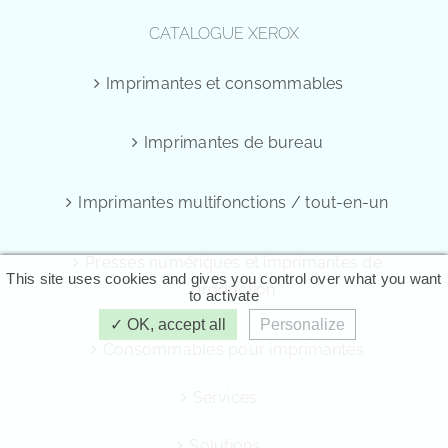
CATALOGUE XEROX
Imprimantes et consommables
Imprimantes de bureau
Imprimantes multifonctions / tout-en-un
Presses numériques et imprimantes de
This site uses cookies and gives you control over what you want
production
to activate
OK, accept all
Personalize
Consommables pour imprimantes
Services
Solutions