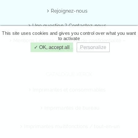
Rejoignez-nous
Une question ? Contactez-nous
This site uses cookies and gives you control over what you want
to activate
Mentions Légales – Politique de confidentialité –
OK, accept all
Personalize
Politique des cookies
CATALOGUE XEROX
Imprimantes et consommables
Imprimantes de bureau
Imprimantes multifonctions / tout-en-un