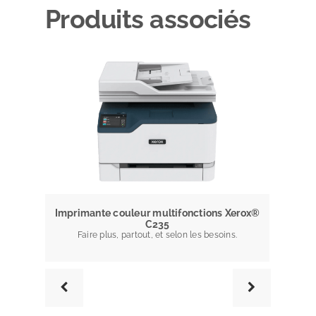
Produits associés
Imprim
Imprimante couleur multifonctions Xerox®
Imprimante 
C235
fiabilité pou
Faire plus, partout, et selon les besoins.