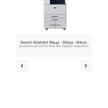
I
Xerox® Altalink® B8145 – B8155 – B8170
L’assistant personnel idéal des équipes exigeantes
Travail