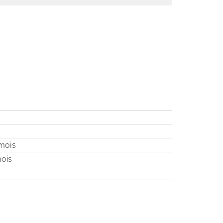
mois
ois