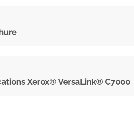
chure
ications Xerox® VersaLink® C7000