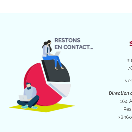
39
7
ve
Direction
164 
Rés
78960 