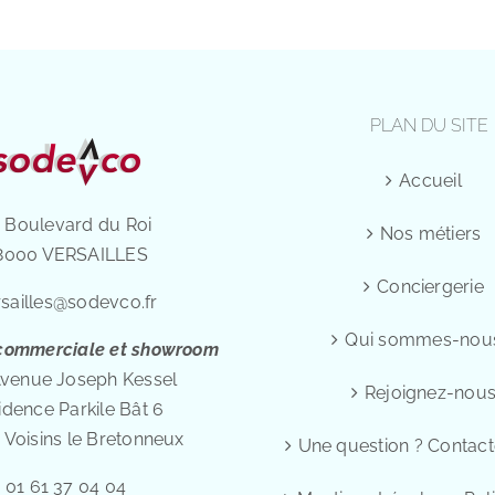
PLAN DU SITE
Accueil
 Boulevard du Roi
Nos métiers
8000 VERSAILLES
Conciergerie
rsailles@sodevco.fr
Qui sommes-nou
 commerciale et showroom
Avenue Joseph Kessel
Rejoignez-nou
idence Parkile Bât 6
Voisins le Bretonneux
Une question ? Contac
01 61 37 04 04