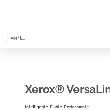
Passer
au
contenu
Aller à...
Xerox® VersaLi
Intelligente. Fiable. Performante.